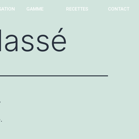
SATION
GAMME
RECETTES
CONTACT
lassé
!
.